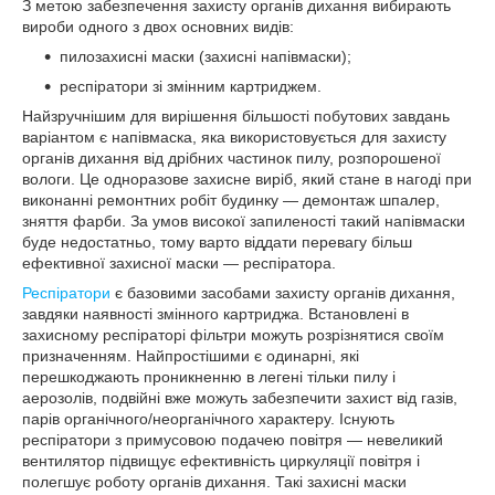
З метою забезпечення захисту органів дихання вибирають
вироби одного з двох основних видів:
пилозахисні маски (захисні напівмаски);
респіратори зі змінним картриджем.
Найзручнішим для вирішення більшості побутових завдань
варіантом є напівмаска, яка використовується для захисту
органів дихання від дрібних частинок пилу, розпорошеної
вологи. Це одноразове захисне виріб, який стане в нагоді при
виконанні ремонтних робіт будинку — демонтаж шпалер,
зняття фарби. За умов високої запиленості такий напівмаски
буде недостатньо, тому варто віддати перевагу більш
ефективної захисної маски — респіратора.
Респіратори
є базовими засобами захисту органів дихання,
завдяки наявності змінного картриджа. Встановлені в
захисному респіраторі фільтри можуть розрізнятися своїм
призначенням. Найпростішими є одинарні, які
перешкоджають проникненню в легені тільки пилу і
аерозолів, подвійні вже можуть забезпечити захист від газів,
парів органічного/неорганічного характеру. Існують
респіратори з примусовою подачею повітря — невеликий
вентилятор підвищує ефективність циркуляції повітря і
полегшує роботу органів дихання. Такі захисні маски