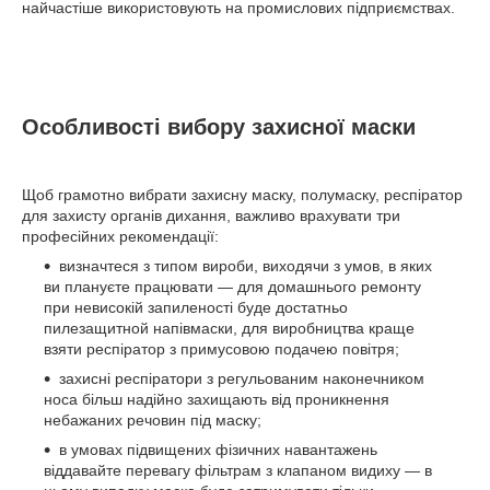
найчастіше використовують на промислових підприємствах.
Особливості вибору захисної маски
Щоб грамотно вибрати захисну маску, полумаску, респіратор
для захисту органів дихання, важливо врахувати три
професійних рекомендації:
визначтеся з типом вироби, виходячи з умов, в яких
ви плануєте працювати — для домашнього ремонту
при невисокій запиленості буде достатньо
пилезащитной напівмаски, для виробництва краще
взяти респіратор з примусовою подачею повітря;
захисні респіратори з регульованим наконечником
носа більш надійно захищають від проникнення
небажаних речовин під маску;
в умовах підвищених фізичних навантажень
віддавайте перевагу фільтрам з клапаном видиху — в