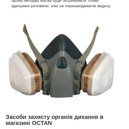
цьому випадку маска буде затримувати тільки
вдихувані речовини, ніяк не перешкоджаючи видиху.
Засоби захисту органів дихання в
магазині OCTAN